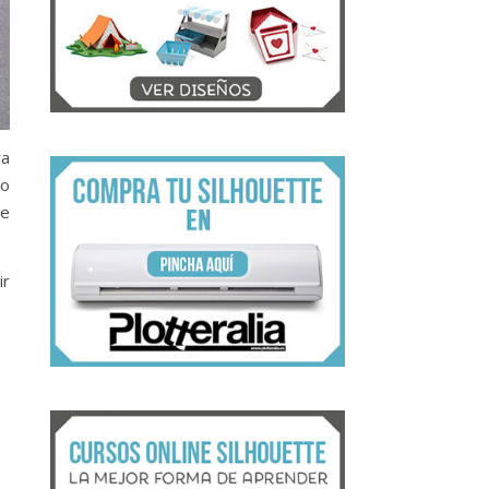
ra
do
de
ir