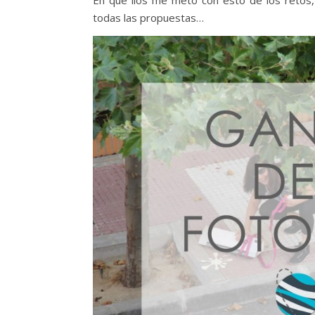
En qué líos me meto con esto de los retos,
todas las propuestas…