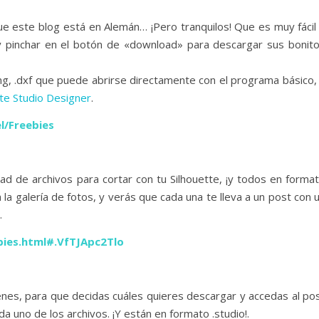
e este blog está en Alemán… ¡Pero tranquilos! Que es muy fácil
 y pinchar en el botón de «download» para descargar sus bonit
g, .dxf que puede abrirse directamente con el programa básico,
tte Studio Designer
.
l/Freebies
d de archivos para cortar con tu Silhouette, ¡y todos en forma
 a la galería de fotos, y verás que cada una te lleva a un post con 
.
bies.html#.VfTJApc2Tlo
nes, para que decidas cuáles quieres descargar y accedas al po
a uno de los archivos. ¡Y están en formato .studio!.