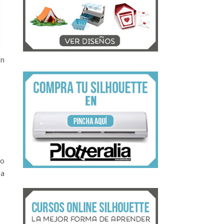
on
lo
ba