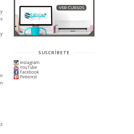
 y
os
 y
SUSCRÍBETE
Instagram
YouTube
Facebook
to
Pinterest
un
st