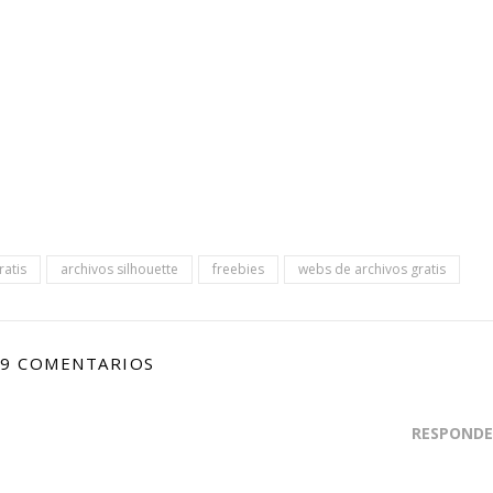
ratis
archivos silhouette
freebies
webs de archivos gratis
9 COMENTARIOS
RESPONDE