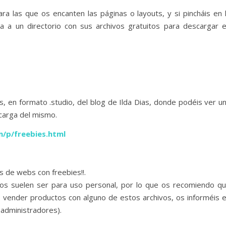
ara las que os encanten las páginas o layouts, y si pincháis en 
va a un directorio con sus archivos gratuitos para descargar 
is, en formato .studio, del blog de Ilda Dias, donde podéis ver u
carga del mismo.
m/p/freebies.html
es de webs con freebies!!.
os suelen ser para uso personal, por lo que os recomiendo q
 vender productos con alguno de estos archivos, os informéis 
 administradores).