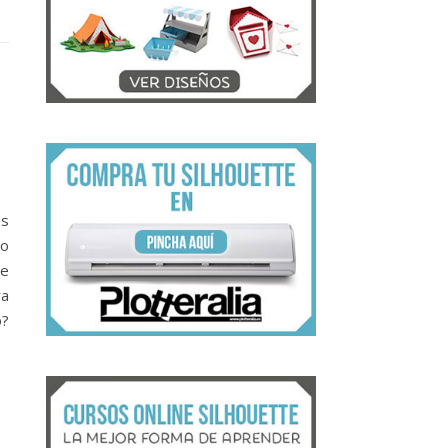
es
lo
me
ra
o?