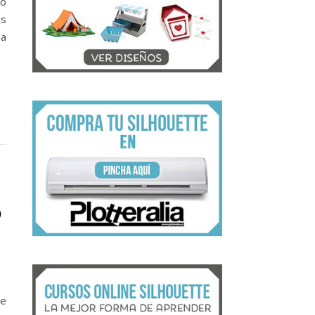
no
os
la
o
de