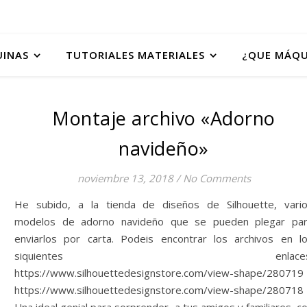
UINAS
TUTORIALES MATERIALES
¿QUE MÁQU
Montaje archivo «Adorno
navideño»
noviembre 13, 2018
/
No Comments
He subido, a la tienda de diseños de Silhouette, vari
modelos de adorno navideño que se pueden plegar pa
enviarlos por carta. Podeis encontrar los archivos en l
siquientes enlaces
https://www.silhouettedesignstore.com/view-shape/280719
https://www.silhouettedesignstore.com/view-shape/280718