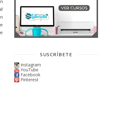
ún
!
En
ue
ue
SUSCRÍBETE
Instagram
YouTube
Facebook
Pinterest