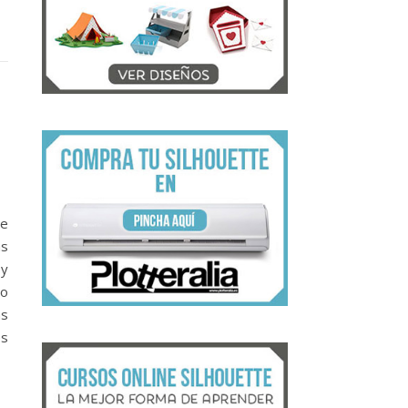
de
as
 y
ro
as
es