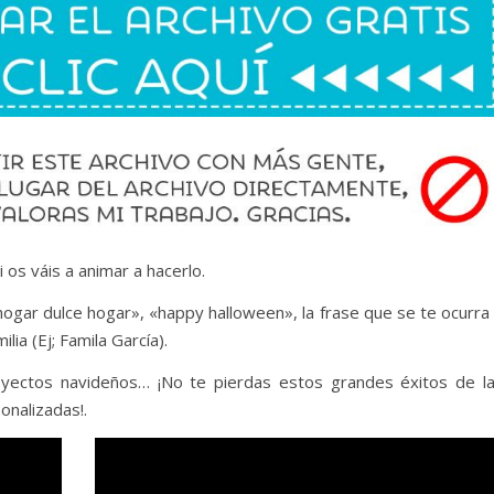
os váis a animar a hacerlo.
hogar dulce hogar», «happy halloween», la frase que se te ocurra
ia (Ej; Famila García).
yectos navideños… ¡No te pierdas estos grandes éxitos de l
onalizadas!.