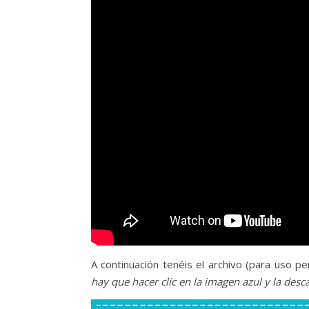
A continuación tenéis el archivo (para uso p
hay que hacer clic en la imagen azul y la desc