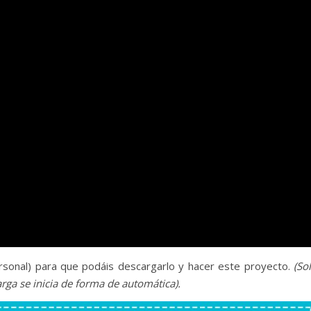
ersonal) para que podáis descargarlo y hacer este proyecto.
(So
arga se inicia de forma de automática).