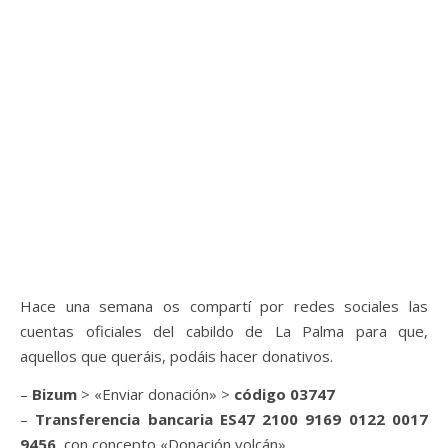
Hace una semana os compartí por redes sociales las
cuentas oficiales del cabildo de La Palma para que,
aquellos que queráis, podáis hacer donativos.
–
Bizum
> «Enviar donación» >
código 03747
–
Transferencia bancaria ES47 2100 9169 0122 0017
9456
, con concepto «Donación volcán»