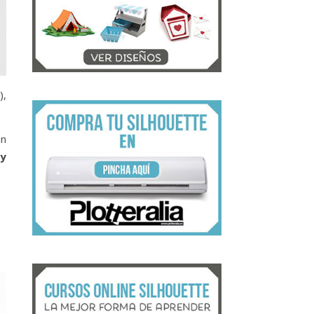
o
),
un
uy