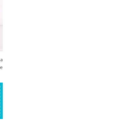
ra
de